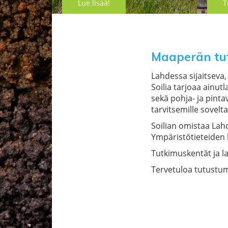
Lue lisää!
T
Maaperän tut
Lahdessa sijaitsev
Soilia tarjoaa ainu
sekä pohja- ja pinta
tarvitsemille sovelt
Soilian omistaa Lahd
Ympäristötieteiden l
Tutkimuskentät ja la
Tervetuloa tutust