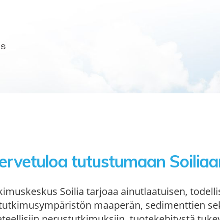
ervetuloa tutustumaan Soiliaa
muskeskus Soilia tarjoaa ainutlaatuisen, todelli
tutkimusympäristön maaperän, sedimenttien sek
eteellisiin perustutkimuksiin, tuotekehitystä tukev