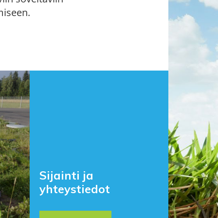
miseen.
Sijainti ja
yhteystiedot