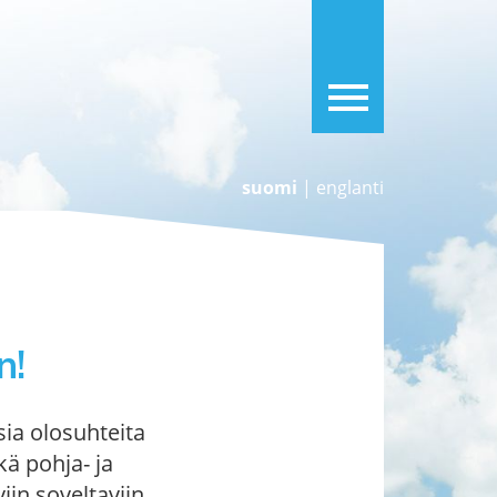
menu
suomi
|
englanti
n!
sia olosuhteita
ä pohja- ja
iin soveltaviin