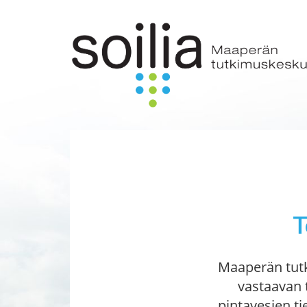
T
Maaperän tutki
vastaavan 
pintavesien ti