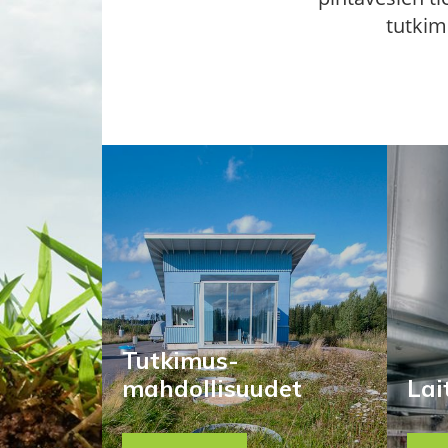
tutkim
Tutkimus-
mahdollisuudet
Lai