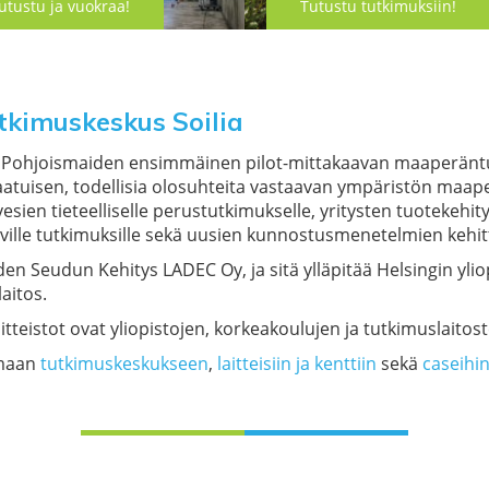
utustu ja vuokraa!
Tutustu tutkimuksiin!
kimuskeskus Soilia
a, Pohjoismaiden ensimmäinen pilot-mittakaavan maaperän
tlaatuisen, todellisia olosuhteita vastaavan ympäristön maa
vesien tieteelliselle perustutkimukselle, yritysten tuotekeh
aville tutkimuksille sekä uusien kunnostusmenetelmien kehit
en Seudun Kehitys LADEC Oy, ja sitä ylläpitää Helsingin yli
aitos.
itteistot ovat yliopistojen, korkeakoulujen ja tutkimuslaitos
umaan
tutkimuskeskukseen
,
laitteisiin ja kenttiin
sekä
caseihi